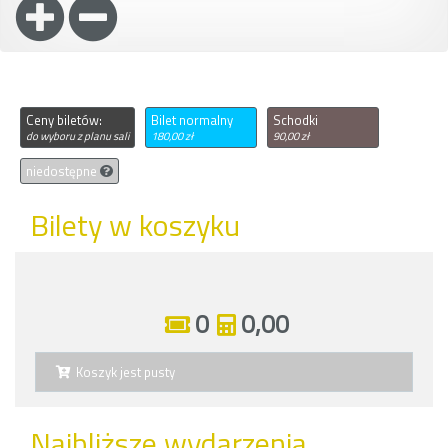
Ceny biletów:
Bilet normalny
Schodki
do wyboru z planu sali
180,00 zł
90,00 zł
niedostępne
Bilety w koszyku
0
0,00
Koszyk jest pusty
Najbliższe wydarzenia