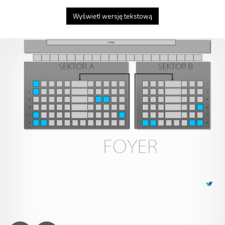
Wyświetl wersję tekstową