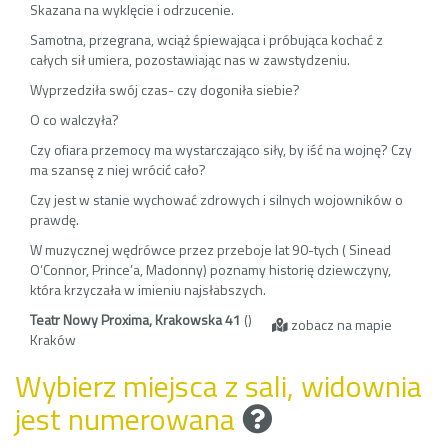
Skazana na wyklęcie i odrzucenie.
Samotna, przegrana, wciąż śpiewająca i próbująca kochać z
całych sił umiera, pozostawiając nas w zawstydzeniu.
Wyprzedziła swój czas- czy dogoniła siebie?
O co walczyła?
Czy ofiara przemocy ma wystarczająco siły, by iść na wojnę? Czy
ma szansę z niej wrócić cało?
Czy jest w stanie wychować zdrowych i silnych wojowników o
prawdę.
W muzycznej wędrówce przez przeboje lat 90-tych ( Sinead
O’Connor, Prince’a, Madonny) poznamy historię dziewczyny,
która krzyczała w imieniu najsłabszych.
Teatr Nowy Proxima, Krakowska 41
()
zobacz na mapie
Kraków
Wybierz miejsca z sali, widownia
jest numerowana