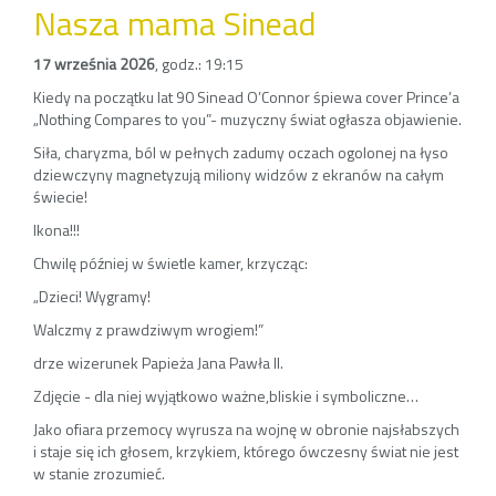
Nasza mama Sinead
17 września 2026
,
godz.: 19:15
Kiedy na początku lat 90 Sinead O’Connor śpiewa cover Prince’a
„Nothing Compares to you”- muzyczny świat ogłasza objawienie.
Siła, charyzma, ból w pełnych zadumy oczach ogolonej na łyso
dziewczyny magnetyzują miliony widzów z ekranów na całym
świecie!
Ikona!!!
Chwilę później w świetle kamer, krzycząc:
„Dzieci! Wygramy!
Walczmy z prawdziwym wrogiem!”
drze wizerunek Papieża Jana Pawła II.
Zdjęcie - dla niej wyjątkowo ważne,bliskie i symboliczne…
Jako ofiara przemocy wyrusza na wojnę w obronie najsłabszych
i staje się ich głosem, krzykiem, którego ówczesny świat nie jest
w stanie zrozumieć.