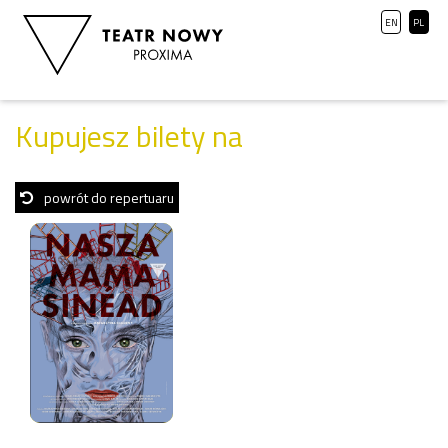
EN
PL
Kupujesz bilety na
powrót do repertuaru