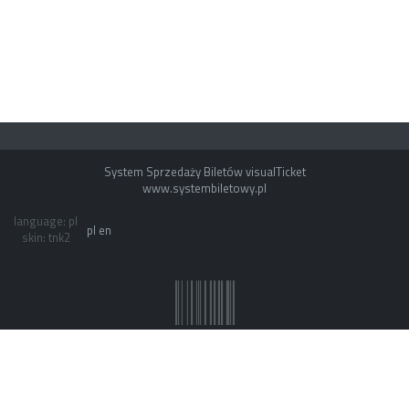
System Sprzedaży Biletów visualTicket
www.systembiletowy.pl
language: pl
pl
en
skin: tnk2
System owner: Teatr Nowy Proxima
Made with
&
in
Zabrze