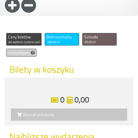
Ceny biletów:
Bilet normalny
Schodki
do wyboru z planu sali
180,00 zł
90,00 zł
niedostępne
Bilety w koszyku
0
0,00
Koszyk jest pusty
Najbliższe wydarzenia