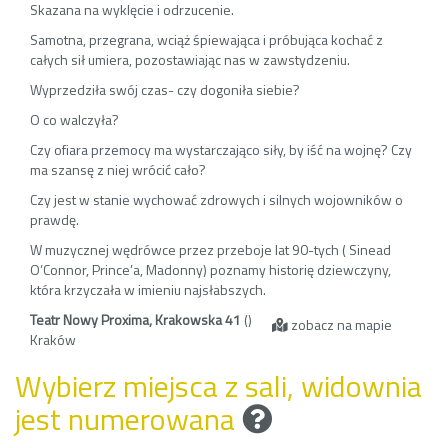
Skazana na wyklęcie i odrzucenie.
Samotna, przegrana, wciąż śpiewająca i próbująca kochać z
całych sił umiera, pozostawiając nas w zawstydzeniu.
Wyprzedziła swój czas- czy dogoniła siebie?
O co walczyła?
Czy ofiara przemocy ma wystarczająco siły, by iść na wojnę? Czy
ma szansę z niej wrócić cało?
Czy jest w stanie wychować zdrowych i silnych wojowników o
prawdę.
W muzycznej wędrówce przez przeboje lat 90-tych ( Sinead
O’Connor, Prince’a, Madonny) poznamy historię dziewczyny,
która krzyczała w imieniu najsłabszych.
Teatr Nowy Proxima, Krakowska 41
()
zobacz na mapie
Kraków
Wybierz miejsca z sali, widownia
jest numerowana