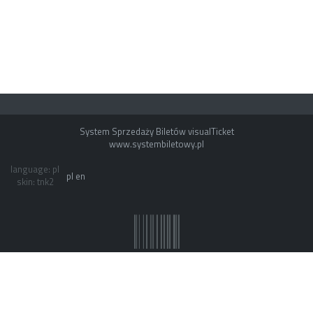
System Sprzedaży Biletów visualTicket
www.systembiletowy.pl
language: pl
pl
en
skin: tnk2
System owner: Teatr Nowy Proxima
Made with
&
in
Zabrze