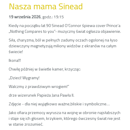
Nasza mama Sinead
19 września 2026
,
godz.: 19:15
Kiedy na początku lat 90 Sinead O’Connor śpiewa cover Prince’a
„Nothing Compares to you”- muzyczny świat ogłasza objawienie.
Siła, charyzma, ból w pełnych zadumy oczach ogolonej na łyso
dziewczyny magnetyzują miliony widzów z ekranów na całym
świecie!
Ikona!!!
Chwilę później w świetle kamer, krzycząc:
„Dzieci! Wygramy!
Walczmy z prawdziwym wrogiem!”
drze wizerunek Papieża Jana Pawła II.
Zdjęcie - dla niej wyjątkowo ważne,bliskie i symboliczne…
Jako ofiara przemocy wyrusza na wojnę w obronie najsłabszych
i staje się ich głosem, krzykiem, którego ówczesny świat nie jest
w stanie zrozumieć.