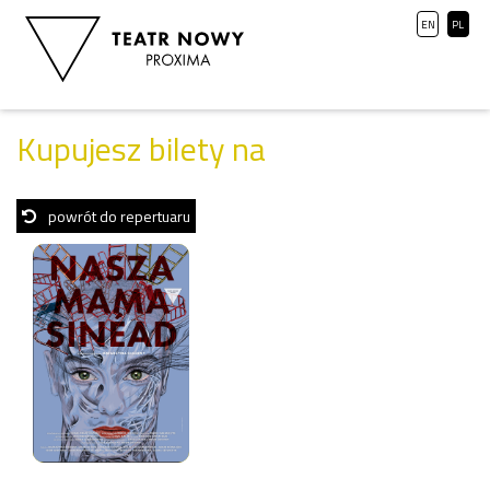
EN
PL
Kupujesz bilety na
powrót do repertuaru