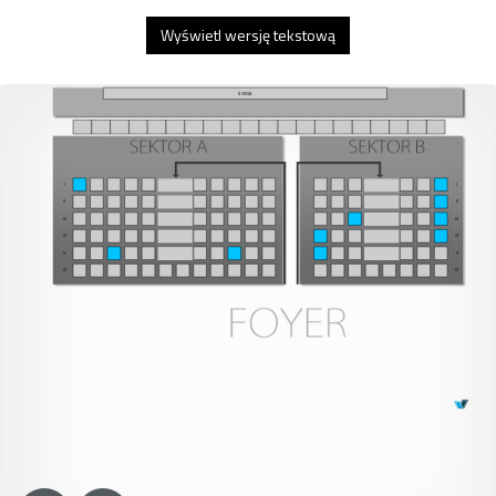
Wyświetl wersję tekstową