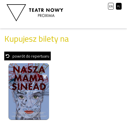
EN
PL
Kupujesz bilety na
powrót do repertuaru