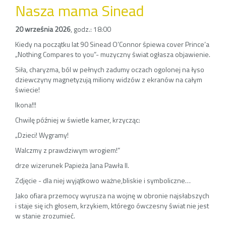
Nasza mama Sinead
20 września 2026
,
godz.: 18:00
Kiedy na początku lat 90 Sinead O’Connor śpiewa cover Prince’a
„Nothing Compares to you”- muzyczny świat ogłasza objawienie.
Siła, charyzma, ból w pełnych zadumy oczach ogolonej na łyso
dziewczyny magnetyzują miliony widzów z ekranów na całym
świecie!
Ikona!!!
Chwilę później w świetle kamer, krzycząc:
„Dzieci! Wygramy!
Walczmy z prawdziwym wrogiem!”
drze wizerunek Papieża Jana Pawła II.
Zdjęcie - dla niej wyjątkowo ważne,bliskie i symboliczne…
Jako ofiara przemocy wyrusza na wojnę w obronie najsłabszych
i staje się ich głosem, krzykiem, którego ówczesny świat nie jest
w stanie zrozumieć.