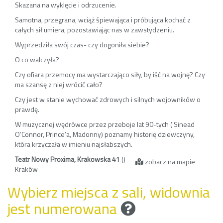
Skazana na wyklęcie i odrzucenie.
Samotna, przegrana, wciąż śpiewająca i próbująca kochać z
całych sił umiera, pozostawiając nas w zawstydzeniu.
Wyprzedziła swój czas- czy dogoniła siebie?
O co walczyła?
Czy ofiara przemocy ma wystarczająco siły, by iść na wojnę? Czy
ma szansę z niej wrócić cało?
Czy jest w stanie wychować zdrowych i silnych wojowników o
prawdę.
W muzycznej wędrówce przez przeboje lat 90-tych ( Sinead
O’Connor, Prince’a, Madonny) poznamy historię dziewczyny,
która krzyczała w imieniu najsłabszych.
Teatr Nowy Proxima, Krakowska 41
()
zobacz na mapie
Kraków
Wybierz miejsca z sali, widownia
jest numerowana