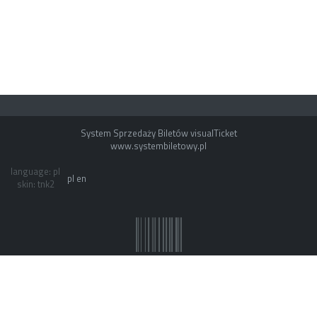
System Sprzedaży Biletów visualTicket
www.systembiletowy.pl
language: pl
pl
en
skin: tnk2
System owner: Teatr Nowy Proxima
Made with
&
in
Zabrze