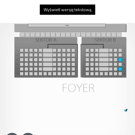
Wyświetl wersję tekstową