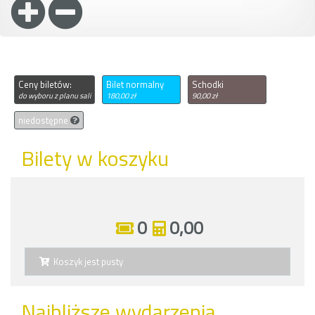
Ceny biletów:
Bilet normalny
Schodki
do wyboru z planu sali
180,00 zł
90,00 zł
niedostępne
Bilety w koszyku
0
0,00
Koszyk jest pusty
Najbliższe wydarzenia