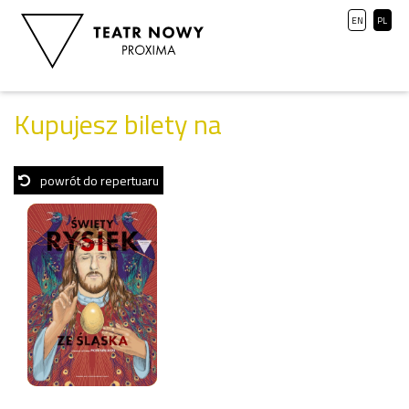
EN
PL
Kupujesz bilety na
powrót do repertuaru