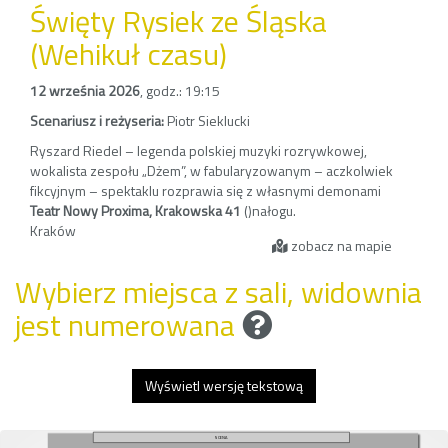
Święty Rysiek ze Śląska
(Wehikuł czasu)
12 września 2026
,
godz.: 19:15
Scenariusz i reżyseria:
Piotr Sieklucki
Ryszard Riedel – legenda polskiej muzyki rozrywkowej,
wokalista zespołu „Dżem”, w fabularyzowanym – aczkolwiek
fikcyjnym – spektaklu rozprawia się z własnymi demonami
Teatr Nowy Proxima, Krakowska 41
()
nałogu.
Kraków
zobacz na mapie
Wybierz miejsca z sali, widownia
jest numerowana
Wyświetl wersję tekstową