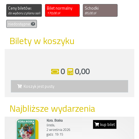
Ceny biletów:
Bilet normalny
Schodki
do wyboru z planu sali
170,00 zł
85,00 zł
niedostępne
Bilety w koszyku
0
0,00
Koszyk jest pusty
Najbliższe wydarzenia
Kora. Boska
kup bilet
środa,
2 września 2026
godz. 19:15